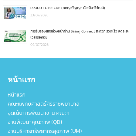
PROUD TO BE CDE (ภกญ.กัญญา มัชฌิมาวิวัฒน์)
23/07/2026
การรับรองสิทธิล่วงหน้าผ่าน Siriraj Connect สะดวก รวดเร็ว ลดระยะ
เวลารอคอย
09/07/2026
หน้าแรก
หน้าแรก
คณะแพทยศาสตร์ศิริราชพยาบาล
จุดเน้นการพัฒนางาน คณะฯ
งานพัฒนาคุณภาพ (QD)
งานบริหารทรัพยากรสุขภาพ (UM)