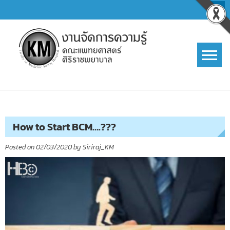
Skip
to
content
การจัดการความรู้ (KM)
SIRIRAJ Knowledge Management
How to Start BCM….???
Posted on
02/03/2020
by
Siriraj_KM