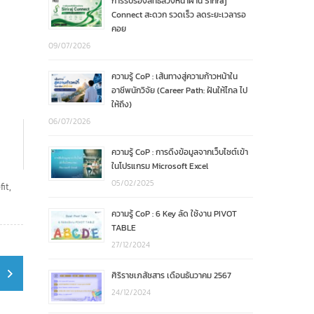
การรับรองสิทธิล่วงหน้าผ่าน Siriraj
Connect สะดวก รวดเร็ว ลดระยะเวลารอ
คอย
09/07/2026
ความรู้ CoP : เส้นทางสู่ความก้าวหน้าใน
อาชีพนักวิจัย (Career Path: ฝันให้ไกล ไป
ให้ถึง)
06/07/2026
ความรู้ CoP : การดึงข้อมูลจากเว็บไซต์เข้า
ในโปรแกรม Microsoft Excel
05/02/2025
fit
,
ความรู้ CoP : 6 Key ลัด ใช้งาน PIVOT
TABLE
27/12/2024
ศิริราชเภสัชสาร เดือนธันวาคม 2567
24/12/2024