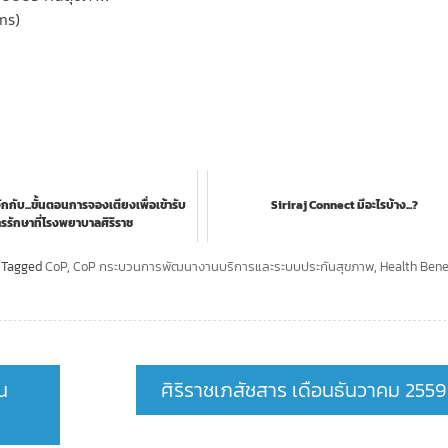
ms)
ักกับ...ขั้นตอนการจองเตียงเพื่อเข้ารับ
Siriraj Connect มีอะไรบ้าง...?
รรักษาที่โรงพยาบาลศิริราช
Tagged
CoP
,
CoP กระบวนการพัฒนางานบริการและระบบประกันสุขภาพ
,
Health Bene
น
ศิริราชเภสัชสาร เดือนธันวาคม 2559