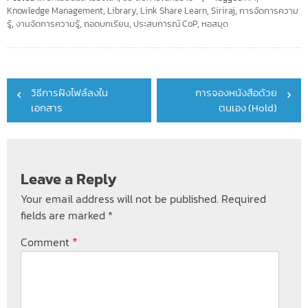
Knowledge Management
,
Library
,
Link Share Learn
,
Siriraj
,
การจัดการความ
รู้
,
งานจัดการความรู้
,
ถอดบทเรียน
,
ประสบการณ์ CoP
,
หอสมุด
Post
วิธีการฝังไฟล์ลงใน
การจองหนังสือด้วย
navigation
เอกสาร
ตนเอง (Hold)
Leave a Reply
Your email address will not be published.
Required
fields are marked
*
*
Comment