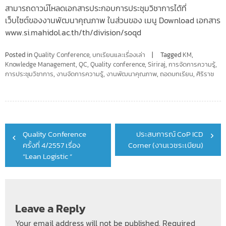
สามารถดาวน์โหลดเอกสารประกอบการประชุมวิชาการได้ที่
เว็บไซต์ของงานพัฒนาคุณภาพ ในส่วนของ เมนู Download เอกสาร
www.si.mahidol.ac.th/th/division/soqd
Posted in
Quality Conference
,
บทเรียนและเรื่องเล่า
Tagged
KM
,
Knowledge Management
,
QC
,
Quality conference
,
Siriraj
,
การจัดการความรู้
,
การประชุมวิชาการ
,
งานจัดการความรู้
,
งานพัฒนาคุณภาพ
,
ถอดบทเรียน
,
ศิริราช
Post
Quality Conference
ประสบการณ์ CoP ICD
navigation
ครั้งที่ 4/2557 เรื่อง
Corner (งานเวชระเบียน)
“Lean Logistic “
Leave a Reply
Your email address will not be published.
Required