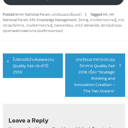
Posted in
HA National Forum
,
บทเรียนและเรื่องเล่า
Tagged
HA
,
HA
National Forum
,
KM
,
Knowledge Management
,
Siriraj
,
การจัดการความรู้
,
การ
ประชุมวิชาการ
,
งานจัดการความรู้
,
ถอดบทเรียน
,
ปารวี สยัดพานิช
,
สถาบันรับรอง
คุณภาพสถานพยาบาล (องค์การมหาชน)
Post
โปสเตอร์นำเสนอผลงาน
บทเรียนจากการประชุม
navigation
Quality Fair ประจำปี
วิชาการ Quality Fair
2559
2016 เรื่อง “Strategic
thinking and
Innovation Creation –
The Two Oceans”
Leave a Reply