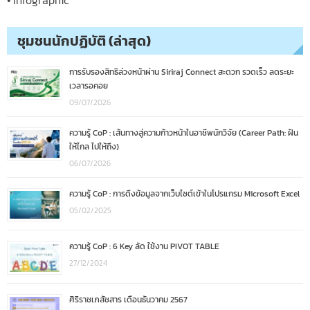
ชุมชนนักปฏิบัติ (ล่าสุด)
การรับรองสิทธิล่วงหน้าผ่าน Siriraj Connect สะดวก รวดเร็ว ลดระยะ
เวลารอคอย
09/07/2026
ความรู้ CoP : เส้นทางสู่ความก้าวหน้าในอาชีพนักวิจัย (Career Path: ฝัน
ให้ไกล ไปให้ถึง)
06/07/2026
ความรู้ CoP : การดึงข้อมูลจากเว็บไซต์เข้าในโปรแกรม Microsoft Excel
05/02/2025
ความรู้ CoP : 6 Key ลัด ใช้งาน PIVOT TABLE
27/12/2024
ศิริราชเภสัชสาร เดือนธันวาคม 2567