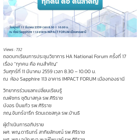
Views :
732
ถอดบทเรียนการประชุมวิชาการ HA National Forum ครั้งที่ 17
เรื่อง “ทุกคน คือ คนสำคัญ”
วันศุกร์ที่ 11 มีนาคม 2559 เวลา 8.30 – 10.00 น.
ณ ห้อง Sapphire 113 อาคาร IMPACT FORUM เมืองทองธานี
วิทยากรร่วมแลกเปลี่ยนเรียนรู้
ณพัชกร ชุติมาสกุล รพ.ศิริราช
บังอร ปิ่นแก้ว รพ.ศิริราช
ภญ.จันทร์จารึก รัตนเดชสกุล รพ.บ้านธิ
ผู้ดำเนินการอภิปราย
ผศ. พญ.ดารินทร์ สากิยลักษณ์ รพ.ศิริราช
ผศ. พญ.อนัญญา พงษ์ไพบูลย์ รพ.ศิริราช