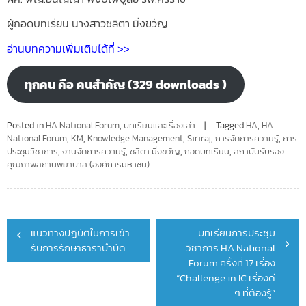
ผู้ถอดบทเรียน นางสาวชลิตา มิ่งขวัญ
อ่านบทความเพิ่มเติมได้ที่ >>
ทุกคน คือ คนสำคัญ (329 downloads )
Posted in
HA National Forum
,
บทเรียนและเรื่องเล่า
Tagged
HA
,
HA
National Forum
,
KM
,
Knowledge Management
,
Siriraj
,
การจัดการความรู้
,
การ
ประชุมวิชาการ
,
งานจัดการความรู้
,
ชลิตา มิ่งขวัญ
,
ถอดบทเรียน
,
สถาบันรับรอง
คุณภาพสถานพยาบาล (องค์การมหาชน)
Post
แนวทางปฏิบัติในการเข้า
บทเรียนการประชุม
navigation
รับการรักษาธาราบำบัด
วิชาการ HA National
Forum ครั้งที่ 17 เรื่อง
“Challenge in IC เรื่องดี
ๆ ที่ต้องรู้”