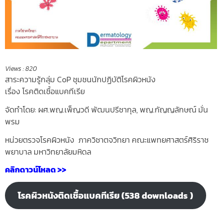
Views :
820
สาระความรู้กลุ่ม CoP ชุมชนนักปฏิบัติโรคผิวหนัง
เรื่อง โรคติดเชื้อแบคทีเรีย
จัดทำโดย: ผศ.พญ.เพ็ญวดี พัฒนปรีชากุล, พญ.กัญญลักษณ์ มั่น
พรม
หน่วยตรวจโรคผิวหนัง ภาควิชาตจวิทยา คณะแพทยศาสตร์ศิริราช
พยาบาล มหาวิทยาลัยมหิดล
คลิกดาวน์โหลด >>
โรคผิวหนังติดเชื้อแบคทีเรีย (538 downloads )