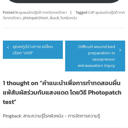
Posted in
ชุมชนนักปฏิบัติ ภาควิชาตจวิทยา
Tagged
CoP ชุมชนนักปฏิบัติ ภาค
วิชาตจวิทยา
,
photopatchtest
,
ผื่นแพ้
,
โรคผิวหนัง
Post
อุณหภูมิร่างกาย แค่ไหน
Difficult wound bed
navigation
เรียก “ปกติ”
preparation in
vasopressor
extravasation injury
1 thought on “
คำแนะนำเพื่อการทำทดสอบผื่น
แพ้สัมผัสร่วมกับแสงแดด โดยวิธี Photopatch
test
”
Pingback:
สาระความรู้โรคผิวหนัง - การจัดการความรู้