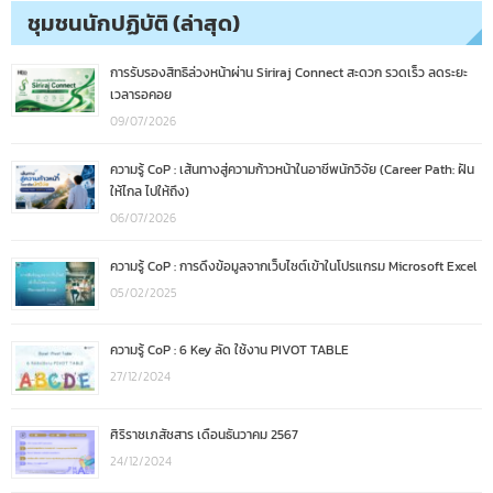
ชุมชนนักปฏิบัติ (ล่าสุด)
การรับรองสิทธิล่วงหน้าผ่าน Siriraj Connect สะดวก รวดเร็ว ลดระยะ
เวลารอคอย
09/07/2026
ความรู้ CoP : เส้นทางสู่ความก้าวหน้าในอาชีพนักวิจัย (Career Path: ฝัน
ให้ไกล ไปให้ถึง)
06/07/2026
ความรู้ CoP : การดึงข้อมูลจากเว็บไซต์เข้าในโปรแกรม Microsoft Excel
05/02/2025
ความรู้ CoP : 6 Key ลัด ใช้งาน PIVOT TABLE
27/12/2024
ศิริราชเภสัชสาร เดือนธันวาคม 2567
24/12/2024