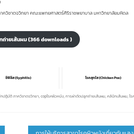
ม
 ภาควิชาตจวิทยา คณะแพทยศาสตร์ศิริราชพยาบาล มหาวิทยาลัยมหิดล
ูกถ่ายเส้นผม (366 downloads )
ซิฟิลิส (Syphilis)
โรคสุกใส (Chicken Pox)
กปฏิบัติ ภาควิชาตจวิทยา
,
copโรคผิวหนัง
,
การผ่าตัดปลูกถ่ายเส้นผม
,
คลินิกเส้นผม
,
โร
การให้บริการสาขาโรคผิวหนังเกี่ยวกับแสง