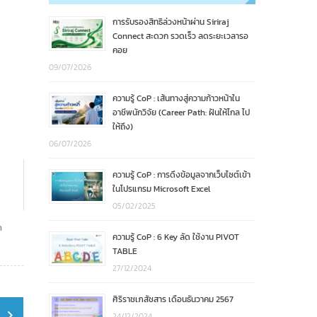
การรับรองสิทธิล่วงหน้าผ่าน Siriraj
Connect สะดวก รวดเร็ว ลดระยะเวลารอ
คอย
09/07/2026
ความรู้ CoP : เส้นทางสู่ความก้าวหน้าใน
อาชีพนักวิจัย (Career Path: ฝันให้ไกล ไป
ให้ถึง)
06/07/2026
ความรู้ CoP : การดึงข้อมูลจากเว็บไซต์เข้า
ในโปรแกรม Microsoft Excel
05/02/2025
ค
ความรู้ CoP : 6 Key ลัด ใช้งาน PIVOT
TABLE
27/12/2024
ศิริราชเภสัชสาร เดือนธันวาคม 2567
24/12/2024