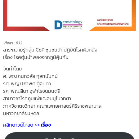
Views :
633
สาระความรู้กลุ่ม CoP ชุมชนนักปฏิบัติโรคผิวหนัง
เรื่อง โรคตุ่มน้ำพองจากภูมิคุ้มกัน
จัดทำโดย
ศ. พญ.กนกวลัย กุลทนันทน์
รศ. พญ.ปภาพิต ตู้จินดา
รศ. พญ.ลีนา จุฬาโรจน์มนตรี
สาขาวิชาโรคภูมิแพ้และอิมมูโนวิทยา
ภาควิชาตจวิทยา คณะแพทยศาสตร์ศิริราชพยาบาล
มหาวิทยาลัยมหิดล
คลิกดาวน์โหลด >>
เรื่อง