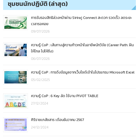
ชุมชนนักปฏิบัติ (ล่าสุด)
การรับรองสิทธิล่วงหน้าผ่าน Siriraj Connect สะดวก รวดเร็ว ลดระยะ
เวลารอคอย
09/07/2026
ความรู้ CoP : เส้นทางสู่ความก้าวหน้าในอาชีพนักวิจัย (Career Path: ฝัน
ให้ไกล ไปให้ถึง)
06/07/2026
ความรู้ CoP : การดึงข้อมูลจากเว็บไซต์เข้าในโปรแกรม Microsoft Excel
05/02/2025
ความรู้ CoP : 6 Key ลัด ใช้งาน PIVOT TABLE
27/12/2024
ศิริราชเภสัชสาร เดือนธันวาคม 2567
24/12/2024