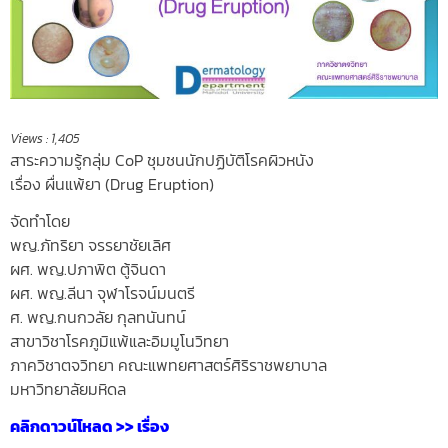
Views :
1,405
สาระความรู้กลุ่ม CoP ชุมชนนักปฏิบัติโรคผิวหนัง
เรื่อง ผื่นแพ้ยา (Drug Eruption)
จัดทำโดย
พญ.ภัทริยา จรรยาชัยเลิศ
ผศ. พญ.ปภาพิต ตู้จินดา
ผศ. พญ.ลีนา จุฬาโรจน์มนตรี
ศ. พญ.กนกวลัย กุลทนันทน์
สาขาวิชาโรคภูมิแพ้และอิมมูโนวิทยา
ภาควิชาตจวิทยา คณะแพทยศาสตร์ศิริราชพยาบาล
มหาวิทยาลัยมหิดล
คลิกดาวน์โหลด >> เรื่อง