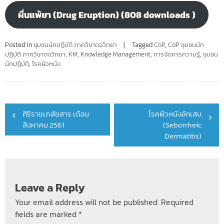
ผื่นแพ้ยา (Drug Eruption) (808 downloads )
Posted in
ชุมชนนักปฏิบัติ ภาควิชาตจวิทยา
Tagged
CoP
,
CoP ชุมชนนัก
ปฏิบัติ ภาควิชาตจวิทยา
,
KM
,
Knowledge Management
,
การจัดการความรู้
,
ชุมชน
นักปฏิบัติ
,
โรคผิวหนัง
Post
ศิริราชเภสัชสาร เดือน
โรคผิวหนังอักเสบ
navigation
สิงหาคม 2561
(Seborrheic
Dermatitis)
Leave a Reply
Your email address will not be published.
Required
fields are marked
*