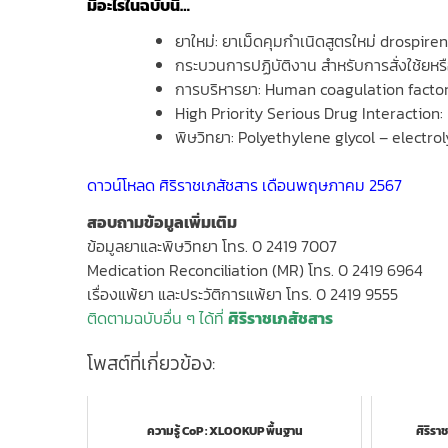
มีอะไรในฉบับนี้…
ยาใหม่: ยาเม็ดคุมกำเนิดสูตรใหม่ drospire
กระบวนการปฏิบัติงาน สำหรับการสั่งใช้ยหรือกล
การบริหารยา: Human coagulation factor
High Priority Serious Drug Interaction
พิษวิทยา: Polyethylene glycol – electro
ดาวน์โหลด ศิริราชเภสัชสาร เดือนพฤษภาคม 2567
สอบถามข้อมูลเพิ่มเติม
ข้อมูลยาและพิษวิทยา โทร. 0 2419 7007
Medication Reconciliation (MR) โทร. 0 2419 6964
เรื่องแพ้ยา และประวัติการแพ้ยา โทร. 0 2419 9555
ติดตามฉบับอื่น ๆ ได้ที่
ศิริราชเภสัชสาร
โพสต์ที่เกี่ยวข้อง:
ความรู้ CoP : XLOOKUP พื้นฐาน
ศิริรา