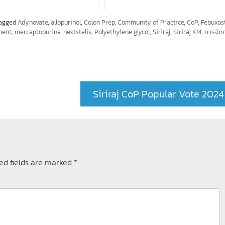
agged
Adynovate
,
allopurinol
,
Colon Prep
,
Community of Practice
,
CoP
,
Febuxos
ment
,
mercaptopurine
,
nextstelis
,
Polyethylene glycol
,
Siriraj
,
Siriraj KM
,
การจัด
Siriraj CoP Popular Vote 2024
ed fields are marked
*