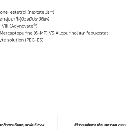
none+estetrol (nextstellis™)
ุ่มยาที่ผู้ป่วยมีประวัติแพ้
®
 VIII (Adynovate
)
: Mercaptopurine (6-MP) VS Allopurinol และ febuxostat
lyte solution (PEG-ES)
ชเภสัชสาร เดือนกุมภาพันธ์ 2562
ศิริราชเภสัชสาร เดือนมกราคม 2560