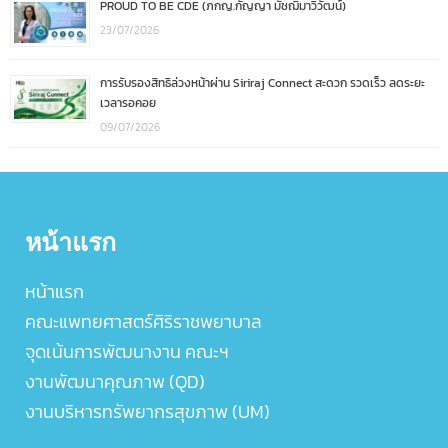
PROUD TO BE CDE (ภกญ.กัญญา มัชฌิมาวิวัฒน์)
23/07/2026
การรับรองสิทธิล่วงหน้าผ่าน Siriraj Connect สะดวก รวดเร็ว ลดระยะ
เวลารอคอย
09/07/2026
หน้าแรก
หน้าแรก
คณะแพทยศาสตร์ศิริราชพยาบาล
จุดเน้นการพัฒนางาน คณะฯ
งานพัฒนาคุณภาพ (QD)
งานบริหารทรัพยากรสุขภาพ (UM)