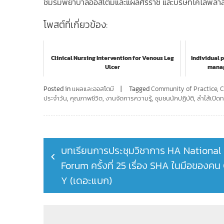
ชมรมพยาบาลออสโตมีและแผลศิริราช และบริษัทโคโลพลาสต์ ใ
โพสต์ที่เกี่ยวข้อง:
Clinical Nursing Intervention for Venous Leg
Individual 
Ulcer
manag
Posted in
แผลและออสโตมี
Tagged
Community of Practice
,
C
ประจำวัน
,
คุณภาพชีวิต
,
งานจัดการความรู้
,
ชุมชนนักปฏิบัติ
,
ลำไส้เปิด
Post
บทเรียนการประชุมวิชาการ HA National
navigation
Forum ครั้งที่ 25 เรื่อง SHA ในมือของคน
Y (เดอะแบก)