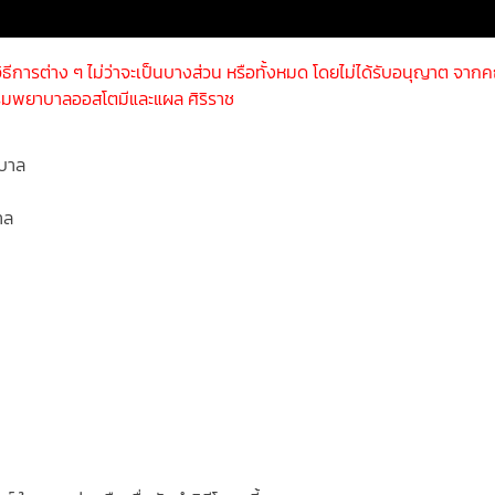
วิธีการต่าง ๆ ไม่ว่าจะเป็นบางส่วน หรือทั้งหมด โดยไม่ได้รับอนุญาต จาก
รมพยาบาลออสโตมีและแผล ศิริราช
บาล
าล