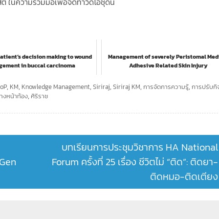
นความร่วมมือเพื่อจัดทำวิดีโอชุดนี้
patient’s decision making to wound
Management of severely Peristomal Med
ement in buccal carcinoma
Adhesive Related Skin Injury
oP
,
KM
,
Knowledge Management
,
Siriraj
,
Siriraj KM
,
การจัดการความรู้
,
การปรับกิ
ทางหน้าท้อง
,
ศิริราช
บทเรียนการประชุมวิชาการ HA National
 Gen
Forum ครั้งที่ 25 เรื่อง ชีวิตไม่ “ติด”: ติดยา-
ติดหมอ-ติดเตียง