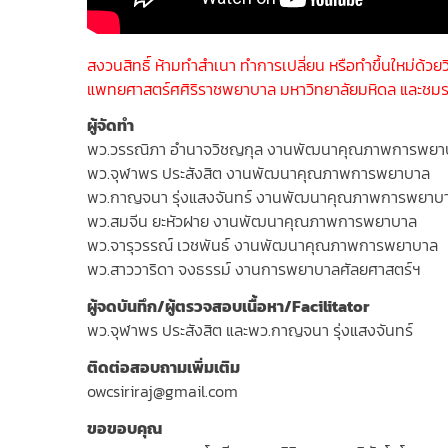
สงวนสิทธิ์ ห้ามทำสำเนา ทำการเปลี่ยน หรือทำขึ้นใหม่ด้วย
แพทยศาสตร์ศศิริราชพยาบาล มหาวิทยาลัยมหิดล และชม
ผู้จัดทำ
พว.วรรณิภา อำนาจวิชญกุล งานพัฒนาคุณภาพการพยา
พว.จุฬาพร ประสังสิต งานพัฒนาคุณภาพการพยาบาล
พว.กาญจนา รุ่งแสงจันทร์ งานพัฒนาคุณภาพการพยาบ
พว.สมจีน ยะหัวฝาย งานพัฒนาคุณภาพการพยาบาล
พว.จารุวรรณ์ เวชพันธ์ งานพัฒนาคุณภาพการพยาบาล
พว.สาววาริดา จงธรรม์ งานการพยาบาลศัลยศาสตร์ฯ
ผู้จดบันทึก/ผู้ตรวจสอบเนื้อหา/Facilitator
พว.จุฬาพร ประสังสิต และพว.กาญจนา รุ่งแสงจันทร์
ติดต่อสอบถามเพิ่มเติม
owcsiriraj@gmail.com
ขอขอบคุณ