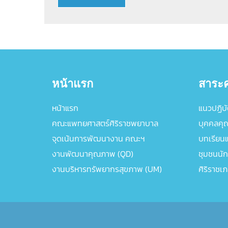
หน้าแรก
สาระค
หน้าแรก
แนวปฏิบัต
คณะแพทยศาสตร์ศิริราชพยาบาล
บุคคลคุ
จุดเน้นการพัฒนางาน คณะฯ
บทเรียนแล
งานพัฒนาคุณภาพ (QD)
ชุมชนนัก
งานบริหารทรัพยากรสุขภาพ (UM)
ศิริราชเ