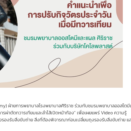
omy) ฝ่ายการพยาบาลโรงพยาบาลศิริราช ร่วมกับชมรมพยาบาลออสโตมี
การผ่าตัดทวารเทียมและลำไส้เปิดหน้าท้อง” เพื่อเผยแพร่ Video ความรู้
งรับสิ่งขับถ่าย สิ่งที่ต้องพิจารณาก่อนเปลี่ยนถุงรองรับสิ่งขับถ่าย แ