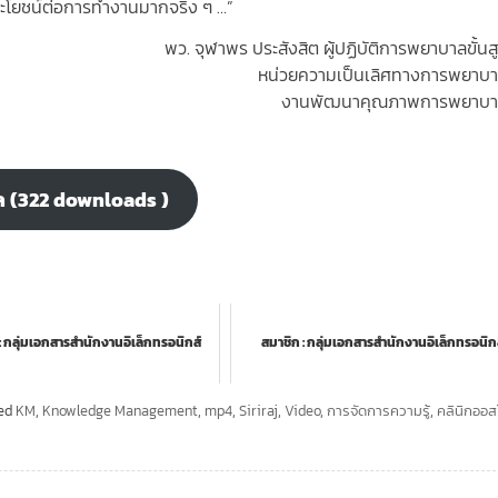
ะโยชน์ต่อการทำงานมากจริง ๆ …”
พว. จุฬาพร ประสังสิต ผู้ปฏิบัติการพยาบาลขั้นส
หน่วยความเป็นเลิศทางการพยาบ
งานพัฒนาคุณภาพการพยาบ
ล (322 downloads )
า : กลุ่มเอกสารสำนักงานอิเล็กทรอนิกส์
สมาชิก : กลุ่มเอกสารสำนักงานอิเล็กทรอนิก
ed
KM
,
Knowledge Management
,
mp4
,
Siriraj
,
Video
,
การจัดการความรู้
,
คลินิกออส