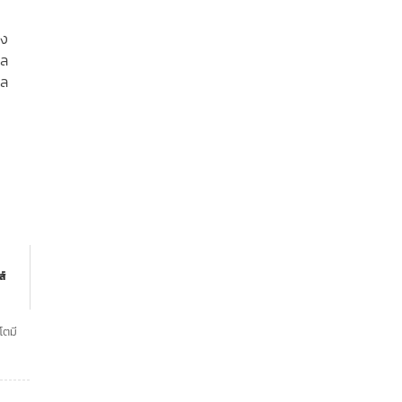
ูง
าล
าล
ส์
โตมี