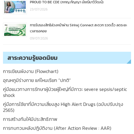
PROUD TO BE CDE (ภกญ.กัญญา มัชฌิมาวิวัฒน์)
23/07/2026
การรับรองสิทธิล่วงหน้าผ่าน Siriraj Connect สะดวก รวดเร็ว ลดระยะ
เวลารอคอย
09/07/2026
สาระความรู้ยอดนิยม
การเขียนผังงาน (Flowchart)
อุณหภูมิร่างกาย แค่ไหนเรียก “ปกติ”
คู่มือแนวทางการรักษาผู้ป่วยผู้ใหญ่ที่มีภาวะ severe sepsis/septic
shock
คู่มือการใช้ยาที่มีความเสี่ยงสูง High Alert Drugs (ฉบับปรับปรุง
2565)
การสร้างทีมให้มีประสิทธิภาพ
การทบทวนหลังปฎิบัติงาน (After Action Review : AAR)