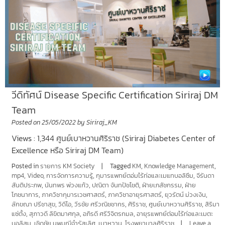
วีดิทัศน์ Disease Specific Certification Siriraj DM
Team
Posted on
25/05/2022
by
Siriraj_KM
Views : 1,344 ศูนย์เบาหวานศิริราช (Siriraj Diabetes Center of
Excellence หรือ Siriraj DM Team)
Posted in
รายการ KM Society
Tagged
KM
,
Knowledge Management
,
mp4
,
Video
,
การจัดการความรู้
,
กุมารแพทย์ตอ่มไร้ท่อและเมแทบอลิซึม
,
จีรันดา
สันติประภพ
,
นันทพร พ่วงแก้ว
,
ปณิตา จันทปัชโชติ
,
ฝ่ายเภสัชกรรม
,
ฝ่าย
โภชนาการ
,
ภาควิชากุมารเวชศาสตร์
,
ภาควิชาอายุรศาสตร์
,
ยุวรัตน์ ม่วงเงิน
,
ลักขณา ปรีชาสุข
,
วิดีโอ
,
วีรชัย ศรีวณิชชากร
,
ศิริราช
,
ศูนย์เบาหวานศิริราช
,
สิริมา
แซ่ตั้ง
,
สุภาวดี ลิขิตมาศกุล
,
อภิรดี ศรีวิจิตรกมล
,
อายุรแพทย์ต่อมไร้ท่อและเมตะ
บอลิสม
,
เชิดชัย นพมณีจำรัสเลิศ
,
เบาหวาน
,
โรงพยาบาลศิริราช
Leave a