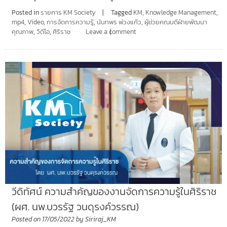
Posted in
รายการ KM Society
Tagged
KM
,
Knowledge Management
,
mp4
,
Video
,
การจัดการความรู้
,
นันทพร พ่วงแก้ว
,
ผู้ช่วยคณบดีฝ่ายพัฒนา
คุณภาพ
,
วิดีโอ
,
ศิริราช
Leave a comment
วีดิทัศน์ ความสำคัญของงานจัดการความรู้ในศิริราช
(ผศ. นพ.บวรรัฐ วนดุรงค์วรรณ)
Posted on
17/05/2022
by
Siriraj_KM