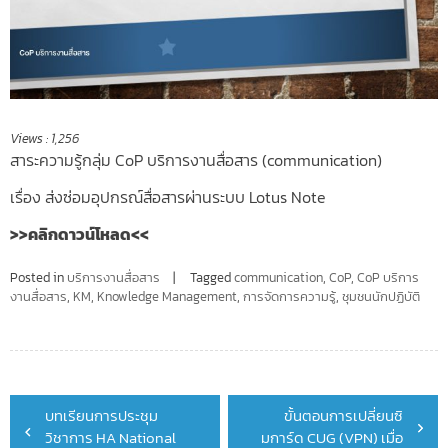
Views :
1,256
สาระความรู้กลุ่ม CoP บริการงานสื่อสาร (communication)
เรื่อง ส่งซ่อมอุปกรณ์สื่อสารผ่านระบบ Lotus Note
>>คลิกดาวน์โหลด<<
Posted in
บริการงานสื่อสาร
Tagged
communication
,
CoP
,
CoP บริการ
งานสื่อสาร
,
KM
,
Knowledge Management
,
การจัดการความรู้
,
ชุมชนนักปฏิบัติ
Post
บทเรียนการประชุม
ขั้นตอนการเปลี่ยนซิ
navigation
วิชาการ HA National
มการ์ด CUG (VPN) เมื่อ