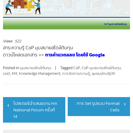
Views :
522
สาระความรู้ CoP มุมสบายสไตล์ต้นทุน
ดาวน์โหลดเอกสาร >>
การคำนวณเลข โดยใช้ Google
Posted in
มุมสบายสไตล์ต้นทุน
Tagged
CoP
,
CoP มุมสบายสไตล์ต้นทุน
,
cost
,
KM
,
Knowledge Management
,
การจัดการความรู้
,
ชุมชนนักปฏิบัติ
Post
โปสเตอร์นำเสนองาน HA
การ Set รูปแบบ Format
navigation
National Forum ครั้งที่
Cells
14