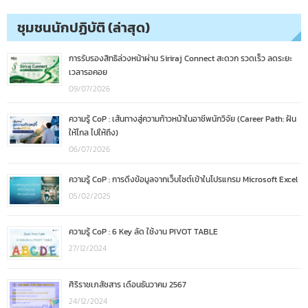
ชุมชนนักปฏิบัติ (ล่าสุด)
การรับรองสิทธิล่วงหน้าผ่าน Siriraj Connect สะดวก รวดเร็ว ลดระยะ
เวลารอคอย
09/07/2026
ความรู้ CoP : เส้นทางสู่ความก้าวหน้าในอาชีพนักวิจัย (Career Path: ฝัน
ให้ไกล ไปให้ถึง)
06/07/2026
ความรู้ CoP : การดึงข้อมูลจากเว็บไซต์เข้าในโปรแกรม Microsoft Excel
05/02/2025
ความรู้ CoP : 6 Key ลัด ใช้งาน PIVOT TABLE
27/12/2024
ศิริราชเภสัชสาร เดือนธันวาคม 2567
24/12/2024