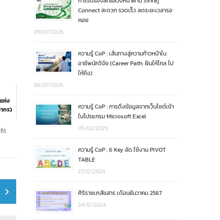
การรับรองสิทธิล่วงหน้าผ่าน Siriraj
Connect สะดวก รวดเร็ว ลดระยะเวลารอ
คอย
09/07/2026
ความรู้ CoP : เส้นทางสู่ความก้าวหน้าใน
อาชีพนักวิจัย (Career Path: ฝันให้ไกล ไป
ให้ถึง)
06/07/2026
แห่ง
ความรู้ CoP : การดึงข้อมูลจากเว็บไซต์เข้า
ลากร)
ในโปรแกรม Microsoft Excel
05/02/2025
fit
ความรู้ CoP : 6 Key ลัด ใช้งาน PIVOT
TABLE
27/12/2024
ศิริราชเภสัชสาร เดือนธันวาคม 2567
24/12/2024