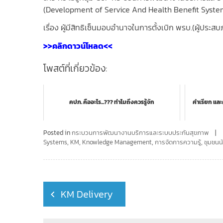
(Development of Service And Health Benefit Syste
เรื่อง ผู้มีสิทธิเซ็นมอบอำนาจในการตั้งเบิก พรบ.(ผู้ประส
>>คลิกดาวน์โหลด<<
โพสต์ที่เกี่ยวข้อง:
คปภ. คืออะไร...??? ทำไมถึงควรรู้จัก
คำเรียก แ
Posted in
กระบวนการพัฒนางานบริการและระบบประกันสุขภาพ
Systems
,
KM
,
Knowledge Management
,
การจัดการความรู้
,
ชุมชนนั
Post
KM Delivery
navigation