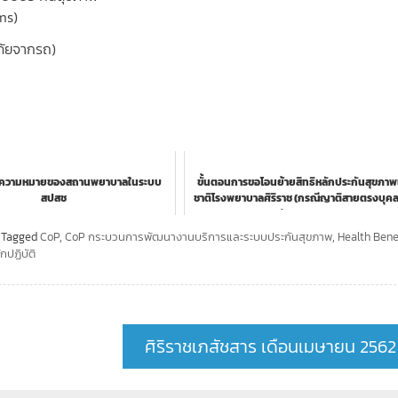
ms)
บภัยจากรถ)
ละความหมายของสถานพยาบาลในระบบ
ขั้นตอนการขอโอนย้ายสิทธิหลักประกันสุขภาพ
สปสช
ชาติโรงพยาบาลศิริราช (กรณีญาติสายตรงบุค
ผ่านระบบ e-...
Tagged
CoP
,
CoP กระบวนการพัฒนางานบริการและระบบประกันสุขภาพ
,
Health Bene
กปฏิบัติ
ศิริราชเภสัชสาร เดือนเมษายน 2562