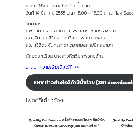
เรื่อง ENV ทำอย่างไรดีถ้ามีน้ำท่วม
วันที่ 14 มีนาคม 2555 เวลา 15.00 – 16.30 น. ณ ห้อง Sa
วิทยากร
ทพ.วิวัฒน์ ฉัตรวงศ์วาน รพ.มหาราชนครราชสีมา
เชาวลิต เมฆศิริกุล กองวิศวกรรมการแพทย์
สธ. ทวีจิตร จันทรสาขา สมาคมสถาปนิกสยามฯ
ผู้ถอดบทเรียน นางสาวกิตติมา พรหมจักร
อ่านบทความเพิ่มเติมได้ที่ >>
ENV ทำอย่างไรดีถ้ามีน้ำท่วม (361 download
โพสต์ที่เกี่ยวข้อง:
Quality Conference ครั้งที่ 1/2558 เรื่อง “เติมหัวใจ
Quality Confe
ในบริการ พัฒนาและวิจัยสู่คุณภาพระดับโลก”
Clinica