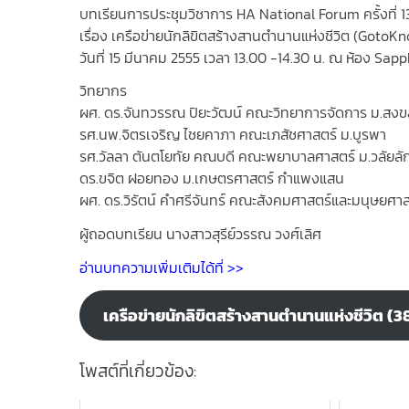
บทเรียนการประชุมวิชาการ HA National Forum ครั้งที่ 1
เรื่อง เครือข่ายนักลิขิตสร้างสานตำนานแห่งชีวิต (GotoK
วันที่ 15 มีนาคม 2555 เวลา 13.00 -14.30 น. ณ ห้อง Sapp
วิทยากร
ผศ. ดร.จันทวรรณ ปิยะวัฒน์ คณะวิทยาการจัดการ ม.สงข
รศ.นพ.จิตรเจริญ ไชยคาภา คณะเภสัชศาสตร์ ม.บูรพา
รศ.วัลลา ตันตโยทัย คณบดี คณะพยาบาลศาสตร์ ม.วลัยลั
ดร.ขจิต ฝอยทอง ม.เกษตรศาสตร์ กำแพงแสน
ผศ. ดร.วิรัตน์ คำศรีจันทร์ คณะสังคมศาสตร์และมนุษยศาส
ผู้ถอดบทเรียน นางสาวสุรีย์วรรณ วงศ์เลิศ
อ่านบทความเพิ่มเติมได้ที่ >>
เครือข่ายนักลิขิตสร้างสานตำนานแห่งชีวิต (
โพสต์ที่เกี่ยวข้อง: