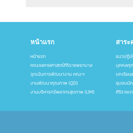
หน้าแรก
สาระค
หน้าแรก
แนวปฏิบัต
คณะแพทยศาสตร์ศิริราชพยาบาล
บุคคลคุ
จุดเน้นการพัฒนางาน คณะฯ
บทเรียนแล
งานพัฒนาคุณภาพ (QD)
ชุมชนนัก
งานบริหารทรัพยากรสุขภาพ (UM)
ศิริราชเ