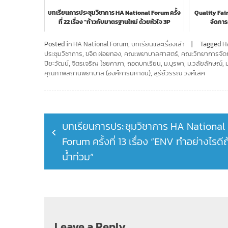
บทเรียนการประชุมวิชาการ HA National Forum ครั้ง
Quality Fair
ที่ 22 เรื่อง “ก้าวกับมาตรฐานใหม่ ด้วยหัวใจ 3P
จัดการ
Safety...
Posted in
HA National Forum
,
บทเรียนและเรื่องเล่า
Tagged
H
ประชุมวิชาการ
,
ขจิต ฝอยทอง
,
คณะพยาบาลศาสตร์
,
คณะวิทยาการจัด
ปิยะวัฒน์
,
จิตรเจริญ ไชยคาภา
,
ถอดบทเรียน
,
ม.บูรพา
,
ม.วลัยลักษณ์
,
คุณภาพสถานพยาบาล (องค์การมหาชน)
,
สุรีย์วรรณ วงศ์เลิศ
Post
บทเรียนการประชุมวิชาการ HA National
navigation
Forum ครั้งที่ 13 เรื่อง “ENV ทำอย่างไรดีถ
น้ำท่วม”
Leave a Reply