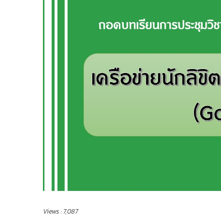
Views :
7,087