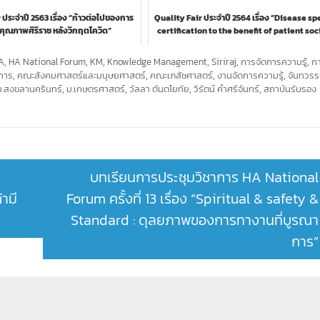
 ประจำปี 2563 เรื่อง “ก้าวต่อไปของการ
Quality Fair ประจำปี 2564 เรื่อง “Disease sp
คุณภาพศิริราช หลังวิกฤตโควิด”
certification to the benefit of patient so
&...
A
,
HA National Forum
,
KM
,
Knowledge Management
,
Siriraj
,
การจัดการความรู้
,
ก
การ
,
คณะสังคมศาสตร์และมนุษยศาสตร์
,
คณะเภสัชศาสตร์
,
งานจัดการความรู้
,
จันทวร
ม.สงขลานครินทร์
,
ม.เกษตรศาสตร์
,
วัลลา ตันตโยทัย
,
วิรัตน์ คำศรีจันทร์
,
สถาบันรับรอง
บทเรียนการประชุมวิชาการ HA National
้ามี
Forum ครั้งที่ 13 เรื่อง “Spiritual & safety &
Standard : ดุลยภาพของการทางานที่บูรณา
การ”