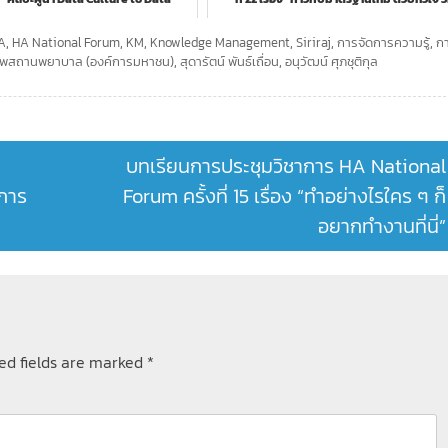
Strate...
Safety...
A
,
HA National Forum
,
KM
,
Knowledge Management
,
Siriraj
,
การจัดการความรู้
,
ก
าพสถานพยาบาล (องค์การมหาชน)
,
สุดารัตน์ พันธ์เถื่อน
,
อนุวัฒน์ ศุภชุติกุล
บทเรียนการประชุมวิชาการ HA National
่การ
Forum ครั้งที่ 15 เรื่อง “ทำอย่างไรใคร ๆ ก็
อยากทำงานที่นี่”
ed fields are marked
*