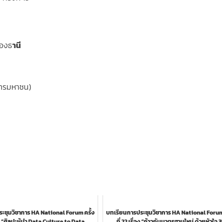
ทองธ
านี
การมหาชน)
ะชุมวิชาการ HA National Forum ครั้ง
บทเรียนการประชุมวิชาการ HA National Forum 
่อง “ศิลปะผู้นำ Data Culture to Data
ที่ 22 เรื่อง “ก้าวกับมาตรฐานใหม่ ด้วยหัวใจ 