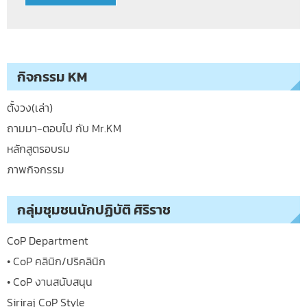
กิจกรรม KM
ตั้งวง(เล่า)
ถามมา-ตอบไป กับ Mr.KM
หลักสูตรอบรม
ภาพกิจกรรม
กลุ่มชุมชนนักปฏิบัติ ศิริราช
CoP Department
• CoP คลินิก/ปริคลินิก
• CoP งานสนับสนุน
Siriraj CoP Style