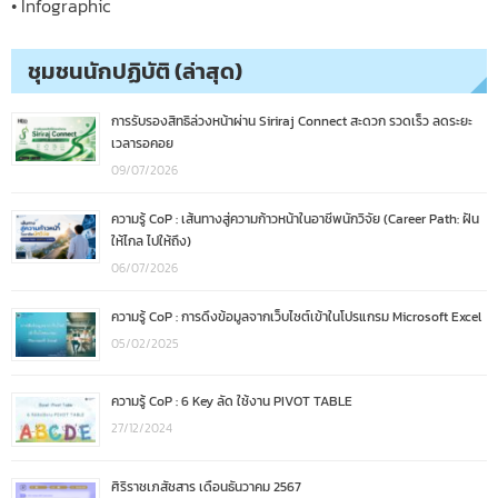
• Infographic
ชุมชนนักปฏิบัติ (ล่าสุด)
การรับรองสิทธิล่วงหน้าผ่าน Siriraj Connect สะดวก รวดเร็ว ลดระยะ
เวลารอคอย
09/07/2026
ความรู้ CoP : เส้นทางสู่ความก้าวหน้าในอาชีพนักวิจัย (Career Path: ฝัน
ให้ไกล ไปให้ถึง)
06/07/2026
ความรู้ CoP : การดึงข้อมูลจากเว็บไซต์เข้าในโปรแกรม Microsoft Excel
05/02/2025
ความรู้ CoP : 6 Key ลัด ใช้งาน PIVOT TABLE
27/12/2024
ศิริราชเภสัชสาร เดือนธันวาคม 2567