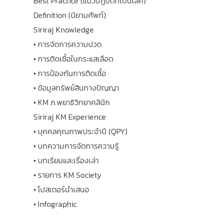
Best Practice (แนวปฏิบัติที่เป็นเลิศ)
Definition (นิยามศัพท์)
Siriraj Knowledge
• การจัดการความปวด
• การติดเชื้อในกระแสเลือด
• การป้องกันการติดเชื้อ
• ข้อมูลทรัพย์สินทางปัญญา
• KM ภ.พยาธิวิทยาคลินิก
Siriraj KM Experience
• บุคคลคุณภาพประจำปี (QPY)
• บทความการจัดการความรู้
• บทเรียนและเรื่องเล่า
• รายการ KM Society
• โปสเตอร์นำเสนอ
• Infographic