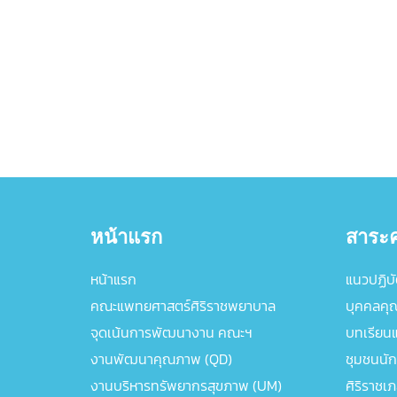
หน้าแรก
สาระค
หน้าแรก
แนวปฏิบัต
คณะแพทยศาสตร์ศิริราชพยาบาล
บุคคลคุ
จุดเน้นการพัฒนางาน คณะฯ
บทเรียนแล
งานพัฒนาคุณภาพ (QD)
ชุมชนนัก
งานบริหารทรัพยากรสุขภาพ (UM)
ศิริราชเ