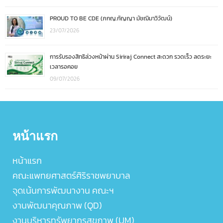
PROUD TO BE CDE (ภกญ.กัญญา มัชฌิมาวิวัฒน์)
23/07/2026
การรับรองสิทธิล่วงหน้าผ่าน Siriraj Connect สะดวก รวดเร็ว ลดระยะ
เวลารอคอย
09/07/2026
หน้าแรก
หน้าแรก
คณะแพทยศาสตร์ศิริราชพยาบาล
จุดเน้นการพัฒนางาน คณะฯ
งานพัฒนาคุณภาพ (QD)
งานบริหารทรัพยากรสุขภาพ (UM)