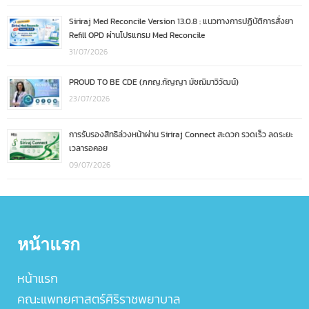
Siriraj Med Reconcile Version 13.0.8 : แนวทางการปฏิบัติการสั่งยา
Refill OPD ผ่านโปรแกรม Med Reconcile
31/07/2026
PROUD TO BE CDE (ภกญ.กัญญา มัชฌิมาวิวัฒน์)
23/07/2026
การรับรองสิทธิล่วงหน้าผ่าน Siriraj Connect สะดวก รวดเร็ว ลดระยะ
เวลารอคอย
09/07/2026
หน้าแรก
หน้าแรก
คณะแพทยศาสตร์ศิริราชพยาบาล