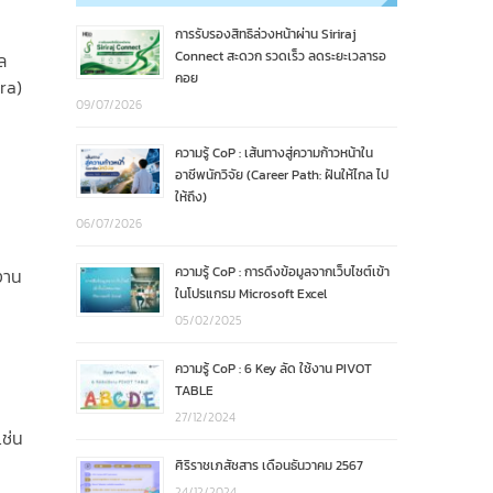
การรับรองสิทธิล่วงหน้าผ่าน Siriraj
Connect สะดวก รวดเร็ว ลดระยะเวลารอ
ล
คอย
ra)
09/07/2026
ความรู้ CoP : เส้นทางสู่ความก้าวหน้าใน
อาชีพนักวิจัย (Career Path: ฝันให้ไกล ไป
ให้ถึง)
06/07/2026
ความรู้ CoP : การดึงข้อมูลจากเว็บไซต์เข้า
งาน
ในโปรแกรม Microsoft Excel
05/02/2025
ความรู้ CoP : 6 Key ลัด ใช้งาน PIVOT
TABLE
27/12/2024
ช่น
ศิริราชเภสัชสาร เดือนธันวาคม 2567
24/12/2024