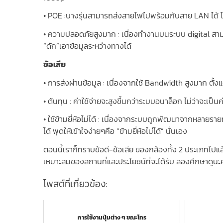
• POE :บางรุ่นสามารถส่งสายไฟไปพร้อมกับสาย LAN ได้ 
• ความปลอดภัยสูงมาก : เนื่องทำงานบนระบบ digital สาม
“ดัก”เอาข้อมูลระหว่างทางได้
ข้อเสีย
• การส่งผ่านข้อมูล : เนื่องจากใช้ Bandwidth สูงมาก ตั
• ต้นทุน : ค่าใช้จ่ายจะสูงขึ้นกว่าระบบอนาล็อก ไม่ว่าจะเป็
• ใช้ข้ามยี่ห้อไม่ได้ : เนื่องจากระบบถูกพัฒนาจากหลายรา
ได้ พุดให้เข้าใจง่ายๆคือ “ข้ามยี่ห้อไม่ได้” นั่นเอง
ตอนนี้เราก็ทราบข้อดี-ข้อเสีย ของกล้องทั้ง 2 ประเภทไป
เหมาะสมของสถานที่และประโยชน์ที่จะได้รับ ลองศึกษาดูนะ
โพสต์ที่เกี่ยวข้อง:
การใช้งานปุ่มต่าง ๆ ขณะโทร