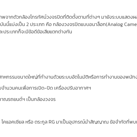
พจากตัวกล้องโทรทัศน์วงจรปิดที่ติดตั้งตามที่ต่างๆ มายังระบบแสดงผ
จจุบันนี้แบ่งเป็น 2 ประเภท คือ กล้องวงจรปิดแบบอนาล็อก(Analog Came
ะประเภทก็จะมีข้อดีข้อเสียแตกต่างกัน
สาหกรรมขนาดใหญ่ที่ทํางานด้วยระบบอัตโนมัติหรือการทํางานของพนัก
บจํานวนคนเพื่อการเปิด-ปิด เครื่องปรับอากาศฯ
ิมาณรถยนต์ฯ เป็นกล้องวงจร
โคแอคเชียล หรือ ตระกูล RG มาเป็นอุปกรณ์นำสัญญาณ ข้อจำกัดที่พบเ