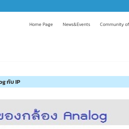
Home Page
News&Events
Community of
g กับ IP