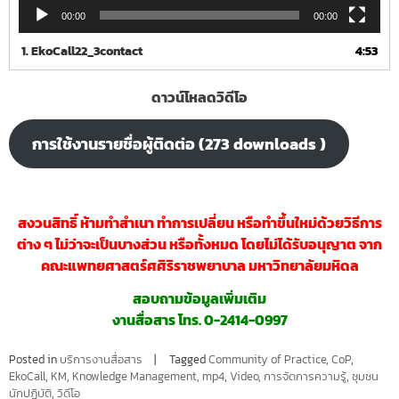
00:00
00:00
1.
EkoCall22_3contact
4:53
ดาวน์โหลดวิดีโอ
การใช้งานรายชื่อผู้ติดต่อ (273 downloads )
สงวนสิทธิ์ ห้ามทำสำ
เนา ทำการเปลี่ยน หรือทำขึ้นใหม่ด้วยวิธีการ
ต่าง ๆ ไม่ว่าจะเป็นบางส่วน หรือทั้งหมด โดยไม่ได้รับอนุญาต จาก
คณะแพทยศาสตร์ศศิริราชพยาบาล มหาวิทยาลัยมหิดล
สอบถามข้อมูลเพิ่มเติม
งานสื่อสาร โทร. 0-2414-0997
Posted in
บริการงานสื่อสาร
Tagged
Community of Practice
,
CoP
,
EkoCall
,
KM
,
Knowledge Management
,
mp4
,
Video
,
การจัดการความรู้
,
ชุมชน
นักปฏิบัติ
,
วิดีโอ