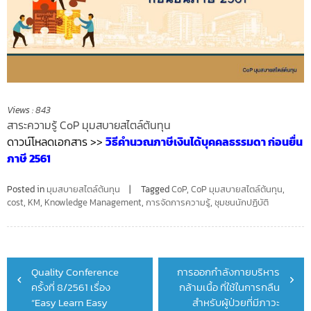
Views :
843
สาระความรู้ CoP มุมสบายสไตล์ต้นทุน
ดาวน์โหลดเอกสาร >>
วิธีคำนวณภาษีเงินได้บุคคลธรรมดา ก่อนยื่น
ภาษี 2561
Posted in
มุมสบายสไตล์ต้นทุน
Tagged
CoP
,
CoP มุมสบายสไตล์ต้นทุน
,
cost
,
KM
,
Knowledge Management
,
การจัดการความรู้
,
ชุมชนนักปฏิบัติ
Post
Quality Conference
การออกกำลังกายบริหาร
navigation
ครั้งที่ 8/2561 เรื่อง
กล้ามเนื้อ ที่ใช้ในการกลืน
“Easy Learn Easy
สำหรับผู้ป่วยที่มีภาวะ