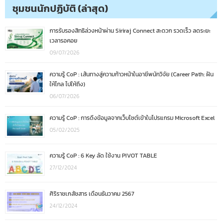
ชุมชนนักปฏิบัติ (ล่าสุด)
การรับรองสิทธิล่วงหน้าผ่าน Siriraj Connect สะดวก รวดเร็ว ลดระยะ
เวลารอคอย
09/07/2026
ความรู้ CoP : เส้นทางสู่ความก้าวหน้าในอาชีพนักวิจัย (Career Path: ฝัน
ให้ไกล ไปให้ถึง)
06/07/2026
ความรู้ CoP : การดึงข้อมูลจากเว็บไซต์เข้าในโปรแกรม Microsoft Excel
05/02/2025
ความรู้ CoP : 6 Key ลัด ใช้งาน PIVOT TABLE
27/12/2024
ศิริราชเภสัชสาร เดือนธันวาคม 2567
24/12/2024