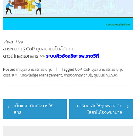
Views :
1,129
สาระความรู้ CoP มุมสบายสไตล์ต้นทุน
ดาวน์โหลดเอกสาร >>
ระบบคิวอัจฉริยะ รพ.ราชวิถี
Posted in
มุมสบายสไตล์ต้นทุน
Tagged
CoP
,
CoP มุมสบายสไตล์ต้นทุน
,
cost
,
KM
,
Knowledge Management
,
การจัดการความรู้
,
ชุมชนนักปฏิบัติ
Post
เด็กแรกเกิดกับการใช้
เตรียมเลิกใช้ถุงพลาสติก
navigation
สิทธิ
ใส่ยาในโรงพยาบาล