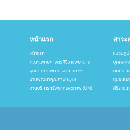
หน้าแรก
สาระค
หน้าแรก
แนวปฏิบัต
คณะแพทยศาสตร์ศิริราชพยาบาล
บุคคลคุ
จุดเน้นการพัฒนางาน คณะฯ
บทเรียนแล
งานพัฒนาคุณภาพ (QD)
ชุมชนนัก
งานบริหารทรัพยากรสุขภาพ (UM)
ศิริราชเ