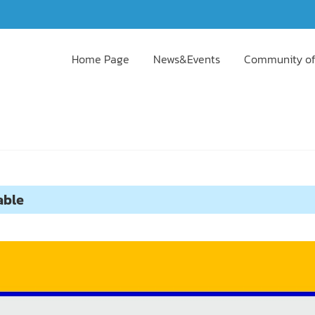
Home Page
News&Events
Community of
able