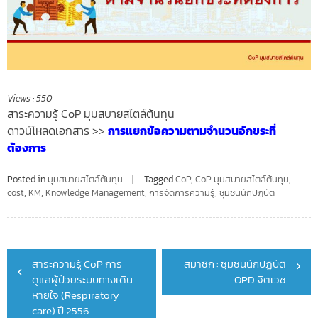
Views :
550
สาระความรู้ CoP มุมสบายสไตล์ต้นทุน
ดาวน์โหลดเอกสาร >>
การแยกข้อความตามจำนวนอักขระที่
ต้องการ
Posted in
มุมสบายสไตล์ต้นทุน
Tagged
CoP
,
CoP มุมสบายสไตล์ต้นทุน
,
cost
,
KM
,
Knowledge Management
,
การจัดการความรู้
,
ชุมชนนักปฏิบัติ
Post
สาระความรู้ CoP การ
สมาชิก : ชุมชนนักปฏิบัติ
navigation
ดูแลผู้ป่วยระบบทางเดิน
OPD จิตเวช
หายใจ (Respiratory
care) ปี 2556