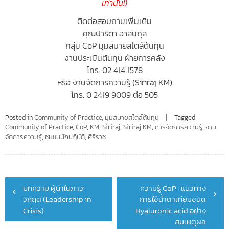
เท่านั้น!)
ติดต่อสอบถามเพิ่มเติม
คุณปาริตา อาสนกุล
กลุ่ม CoP มุมสบายสไตล์ต้นทุน
งานประเมินต้นทุน ฝ่ายการคลัง
โทร. 02 414 1578
หรือ งานจัดการความรู้ (Siriraj KM)
โทร. 0 2419 9009 ต่อ 505
Posted in
Community of Practice
,
มุมสบายสไตล์ต้นทุน
Tagged
Community of Practice
,
CoP
,
KM
,
Siriraj
,
Siriraj KM
,
การจัดการความรู้
,
งาน
จัดการความรู้
,
ชุมชนนักปฏิบัติ
,
ศิริราช
Post
บทความ ผู้นำในภาวะ
ความรู้ CoP : แนวทาง
navigation
วิกฤต (Leadership in
การใช้น้ำตาเทียมชนิด
Crisis)
Hyaluronic acid อย่าง
สมเหตุผล