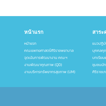
หน้าแรก
สาระค
หน้าแรก
แนวปฏิบัต
คณะแพทยศาสตร์ศิริราชพยาบาล
บุคคลคุ
จุดเน้นการพัฒนางาน คณะฯ
บทเรียนแล
งานพัฒนาคุณภาพ (QD)
ชุมชนนัก
งานบริหารทรัพยากรสุขภาพ (UM)
ศิริราชเ