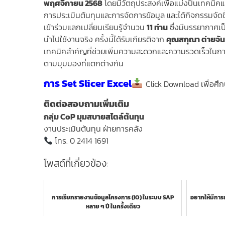
พฤศจิกายน 2568
โดยมีวัตถุประสงค์เพื่อแบ่งปันเทคนิ
การประเมินต้นทุนและการจัดการข้อมูล และได้กิจกรรมจัด
เข้าร่วมแลกเปลี่ยนเรียนรู้จำนวน
11 ท่าน
ซึ่งมีบรรยากาศเป
นำไปใช้งานจริง ครั้งนี้ได้รับเกียรติจาก
คุณสกุณา ต่ายจัน
เทคนิคสำคัญที่ช่วยเพิ่มความสะดวกและความรวดเร็วในการ
ตามมุมมองที่แตกต่างกัน
การ Set Slicer Excel
Click Download เพื่อศึก
ติดต่อสอบถามเพิ่มเติม
กลุ่ม CoP มุมสบายสไตล์ต้นทุน
งานประเมินต้นทุน ฝ่ายการคลัง
โทร. 0 2414 1691
โพสต์ที่เกี่ยวข้อง:
การเรียกรายงานข้อมูลโครงการ (IO) ในระบบ SAP
อยากให้มีการแ
หลาย ๆ ปี ในครั้งเดียว