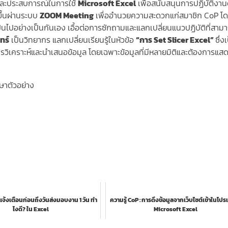
คและประสบการณ์ในการใช้
Microsoft Excel
เพื่อสนับสนุนการปฏิบัติงาน
ขึ้นผ่านระบบ
ZOOM Meeting
เพื่ออำนวยความสะดวกแก่สมาชิก CoP โดย
็นไปอย่างเป็นกันเอง เอื้อต่อการซักถามและแลกเปลี่ยนแนวปฏิบัติที่สาม
ทร์
เป็นวิทยากร แลกเปลี่ยนเรียนรู้ในหัวข้อ
“การ Set Slicer Excel”
ซึ่ง
วิเคราะห์และนำเสนอข้อมูล โดยเฉพาะข้อมูลที่มีหลายมิติและต้องการแ
ษาตัวอย่าง
จ้งเตือนก่อนถึงวันส่งมอบงาน 1 วัน ทำ
ความรู้ CoP : การดึงข้อมูลจากเว็บไซต์เข้าในโป
ไงดี? ใน Excel
Microsoft Excel