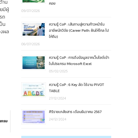
ด้าน
คอย
มีผู้
09/07/2026
ารถ
เป็น
ความรู้ CoP : เส้นทางสู่ความก้าวหน้าใน
สดงผล
อาชีพนักวิจัย (Career Path: ฝันให้ไกล ไป
ให้ถึง)
06/07/2026
ความรู้ CoP : การดึงข้อมูลจากเว็บไซต์เข้า
ในโปรแกรม Microsoft Excel
05/02/2025
ความรู้ CoP : 6 Key ลัด ใช้งาน PIVOT
TABLE
27/12/2024
ศิริราชเภสัชสาร เดือนธันวาคม 2567
24/12/2024
รแกรม