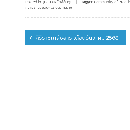
Posted in
มุมสบายสไตล์ต้นทุน
Tagged
Community of Practi
ความรู้
,
ชุมชนนักปฏิบัติ
,
ศิริราช
Post
ศิริราชเภสัชสาร เดือนธันวาคม 2568
navigation