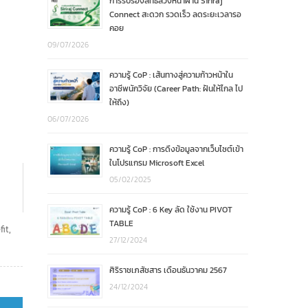
การรับรองสิทธิล่วงหน้าผ่าน Siriraj
Connect สะดวก รวดเร็ว ลดระยะเวลารอ
คอย
09/07/2026
ความรู้ CoP : เส้นทางสู่ความก้าวหน้าใน
อาชีพนักวิจัย (Career Path: ฝันให้ไกล ไป
ให้ถึง)
06/07/2026
ความรู้ CoP : การดึงข้อมูลจากเว็บไซต์เข้า
ในโปรแกรม Microsoft Excel
05/02/2025
ความรู้ CoP : 6 Key ลัด ใช้งาน PIVOT
TABLE
fit
,
27/12/2024
ศิริราชเภสัชสาร เดือนธันวาคม 2567
24/12/2024