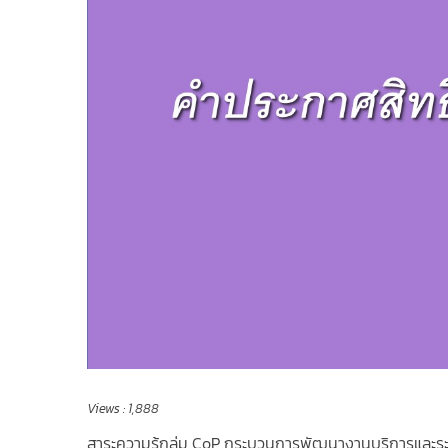
Views :
1,888
สาระความรู้กลุ่ม CoP กระบวนการพัฒนางานบริการและร