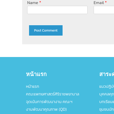
*
*
Name
Email
หน้าแรก
สาระค
หน้าแรก
แนวปฏิบัต
คณะแพทยศาสตร์ศิริราชพยาบาล
บุคคลคุ
จุดเน้นการพัฒนางาน คณะฯ
บทเรียนแล
งานพัฒนาคุณภาพ (QD)
ชุมชนนัก