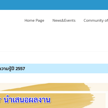
Home Page
News&Events
Community of
ามรู้ปี 2557