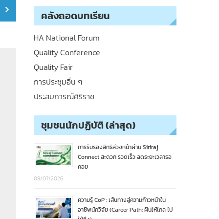
คลังถอดบทเรียน
HA National Forum
Quality Conference
Quality Fair
การประชุมอื่น ๆ
ประสบการณ์ศิริราช
ชุมชนนักปฏิบัติ (ล่าสุด)
การรับรองสิทธิล่วงหน้าผ่าน Siriraj
Connect สะดวก รวดเร็ว ลดระยะเวลารอ
คอย
09/07/2026
ความรู้ CoP : เส้นทางสู่ความก้าวหน้าใน
อาชีพนักวิจัย (Career Path: ฝันให้ไกล ไป