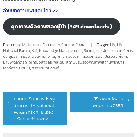
อ่านบทความเพิ่มเติมได้ที่ >>
คุณภาพคือภาพของผู้นำ (349 downloads )
Posted in
HA National Forum
,
บทเรียนและเรื่องเล่า
Tagged
HA
,
HA
National Forum
,
KM
,
Knowledge Management
,
Siriraj
,
การจัดการความรู้
,
การ
ประชุมวิชาการ
,
งานจัดการความรู้
,
ชลิตา มิ่งขวัญ
,
ถอดบทเรียน
,
ปรเมษฐ์ กิ่งโก้
,
มานพ ฉลาดธัญญกิจ
,
วิลาวัลย์ พลเดช
,
สถาบันรับรองคุณภาพสถานพยาบาล
(องค์การมหาชน)
,
สราวุฒิ พันธุชงค์
Post
ถอดบทเรียนการประชุม
ศิริราชเภสัชสาร
navigation
วิชาการ HA National
พฤษภาคม 2558
Forum ครั้งที่ 16 เรื่อง
“เดินตามทำนองใจ”