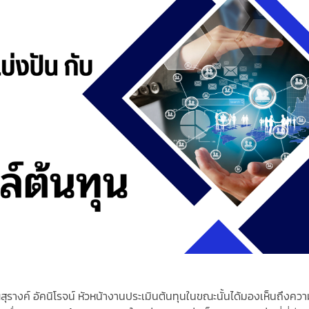
ุณสุรางค์ อัคนิโรจน์ หัวหน้างานประเมินต้นทุนในขณะนั้นได้มองเห็นถึงคว