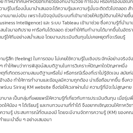
ัย ทำหน้าที่ค้นหาหัวข้อที่เกี่ยวข้องกับงานวิจัย การเงิน หรือเครื่องมือใ
วามรู้ในเรื่องนั้นมานำเสนอจะได้ความรู้และความรู้นั้นจะติดตัวไปตลอด สำ
นมาแบ่งปัน เพราะในปัจจุบันมีระบบที่เข้ามาช่วยให้ปฏิบัติงานให้ง่ายขึ้น
Business Intelligence) และ ระบบ Tableau เข้ามาช่วย ซึ่งความรู้ที่นำม
วข้อที่สนใจมาอภิปราย หารือกันได้ตลอด ช่วยทำให้ทีมทำงานได้มากขึ้นในอัตรา
วามรู้ให้ทีมอย่างสม่ำเสมอ โดยงานประเมินต้นทุนไม่เคยหยุดที่จะเรียนรู้
มรู้สึก (feeling) ในการตอบ ไม่เคยใช้ความรู้ในเชิงประจักษ์อย่างจริงจัง
่าง ๆ ทำให้พบว่าการพิสูจน์สมมติฐานในการวิเคราะห์ปัญหาใดปัญหาหนึ่ง
ตุที่เกิดตรงตามสมมติฐานหรือไม่ หรือกรณีเรื่องที่เราไม่รู้ชัดเจน สมัยก
ิง ทำให้การทำงานและข้อมูลมีความถูกต้อง น่าเชื่อถือมากขึ้น ซึ่งความร
พร่บน Siriraj KM website ซึ่งต่อให้เวลาผ่านไป ความรู้ที่มีจะไม่สูญหาย
ป็นกลุ่มที่เผยแพร่ให้ความรู้ที่เกี่ยวกับการประเมินต้นทุน เมื่อรุ่นพี
ยทอดให้น้อง ๆ ได้เรียนรู้ และทบทวนงานที่ทำได้ จึงอยากเชิญชวนให้ภาควิช
็บความรู้ ประสบการณ์ที่ตนเองมี โดยจะมีงานจัดการความรู้ (KM) ของค
ะคำแนะนำอื่น ๆ อย่างเสมอมา