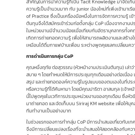
สำคัญในการนำความรู้ที่เป็น Tacit Knowledge มาจัดเก็บ 
ความรู้เป็นจำนวนมาก กับ junior น้องใหม่ที่เพิ่งเข้ามาเ
of Practice ซึ่งเป็นเครื่องมือหนึ่งในการจัดการความรู้ 
ต้นทุนจึงได้สมัครเข้าร่วมก่อตั้งกลุ่ม CoP เนื่องจากงาน
ในหน่วยงานมีจำนวนน้อยเมื่อเทียบกับอัตราบุคลากรทั้งคณะฯ 
เกิดการถ่ายทอดความรู้ เพื่อให้สามารถผลิตงานและสร้างให้
เหมือนได้ดื่มกาแฟบ้านเพื่อน ระหว่างพูดคุยแลกเปลี่ยนความ
การดำเนินการกลุ่ม
CoP
คุณหนึ่งฤทัย ต่อสุวรรณ (หัวหน้างานประเมินต้นทุน) เล่
สบาย ๆ โดยกำหนดให้มีการประชุมทุกเดือนอย่างต่อเนื่อง 
สรุป และถ่ายทอดองค์ความรู้ในรูปแบบของตนเองในที่ประช
หรือความรู้ที่ได้ค้นหามา โดยมีคุณปาริตา อาสนกุล (เจ้าหน้
นี้ไปพูดคุยในเวทีการประชุมหน่วยงานของทุกเดือน ซึ่งหัวข้
มาถ่ายทอด และจัดเก็บบน Siriraj KM website เพื่อให้บุ
ทีมทำงานเป็นอย่างมาก
ในช่วงแรกของการทำกลุ่ม CoP มีการนำเสนอเกี่ยวกับเทคน
จึงมีการเปลี่ยนแปลงเรื่องที่จะนำเสนอให้สอดคล้องกับคว