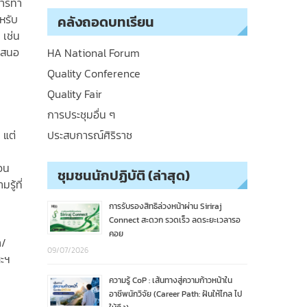
นการทำ
หรับ
คลังถอดบทเรียน
 เช่น
าเสนอ
HA National Forum
Quality Conference
Quality Fair
การประชุมอื่น ๆ
ประสบการณ์ศิริราช
 แต่
่อน
ชุมชนนักปฏิบัติ (ล่าสุด)
ู้ที่
การรับรองสิทธิล่วงหน้าผ่าน Siriraj
Connect สะดวก รวดเร็ว ลดระยะเวลารอ
่
คอย
า/
09/07/2026
ณะฯ
ความรู้ CoP : เส้นทางสู่ความก้าวหน้าใน
อาชีพนักวิจัย (Career Path: ฝันให้ไกล ไป