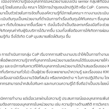
เนื่องจากความรู้ของบุคลากรในหน่วยงานแบ่งเป็น senior กลุ่มพี่ที่มีอง
รียนรู้ โดยในขณะนั้น คณะฯ ได้มีการนำชุมชนนักปฏิบัติ หรือ CoP : Comm
เข้ามาเป็นตัวช่วยในการจัดเก็บองค์ความรู้ที่มีภายในคณะฯ ทางงานประเมิน
ประเมินต้นทุนเป็นหน่วยงานที่ดำเนินการทำเรื่องต้นทุนให้กับคณะฯ ซึ่งบุค
ที่เติบโตและมากขึ้นเรื่อย ๆ ดังนั้นจึงจำเป็นต้องหาเครื่องมือที่จะช่วย
เกิดคุณค่ากับผู้รับบริการได้มากขึ้น รวมทั้งเพื่อต้องการให้เกิดการผ่อ
รู้กัน จึงได้เกิด CoP มุมสบายสไตล์ต้นทุน ขึ้น
าว่า การดำเนินการกลุ่ม CoP เริ่มจากการสร้างงานประจำให้เป็นการทำงา
เพื่ออัพเดทความรู้จากที่บุคลากรในหน่วยงานแต่ละคนได้รับมอบหมายให้ 
ุม และจะมีการค้นหาเวทีให้กับบุคลากรในหน่วยงานได้นำเสนอเรื่องของ
าที่บริหารงานทั่วไป) เป็นผู้ช่วย ซึ่งจะพยายามนำความรู้ และเรื่องของ KM
อเรื่องอาจมีเรื่องงานวิจัยที่สนใจ หรือเทคนิคต่าง ๆ ในการปฏิบัติงาน โ
คลากรสามารถนำกลับไปค้นหา และทบทวนความรู้ได้ ซึ่งถือว่าเป็นประโยชน์
ิคการทำงาน แต่เมื่อเวลาผ่านไปความรู้ ประสบการณ์ของบุคลากรเพิ่มข
ามต้องการของบุคลากรในหน่วยงาน เช่น ความรู้ทางด้านสถิติ การวิเคราะ