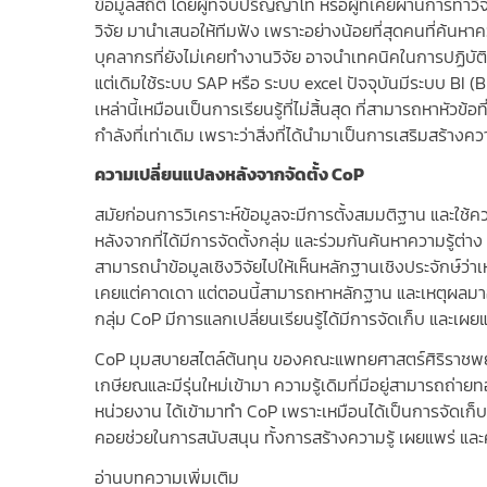
ข้อมูลสถิติ โดยผู้ที่จบปริญญาโท หรือผู้ที่เคยผ่านการทำวิจ
วิจัย มานำเสนอให้ทีมฟัง เพราะอย่างน้อยที่สุดคนที่ค้นหาค
บุคลากรที่ยังไม่เคยทำงานวิจัย อาจนำเทคนิคในการปฏิบัติงา
แต่เดิมใช้ระบบ SAP หรือ ระบบ excel ปัจจุบันมีระบบ BI (
เหล่านี้เหมือนเป็นการเรียนรู้ที่ไม่สิ้นสุด ที่สามารถหาหั
กำลังที่เท่าเดิม เพราะว่าสิ่งที่ได้นำมาเป็นการเสริมสร้างค
ความเปลี่ยนแปลงหลังจากจัดตั้ง
CoP
สมัยก่อนการวิเคราะห์ข้อมูลจะมีการตั้งสมมติฐาน และใช้ควา
หลังจากที่ได้มีการจัดตั้งกลุ่ม และร่วมกันค้นหาความรู้ต
สามารถนำข้อมูลเชิงวิจัยไปให้เห็นหลักฐานเชิงประจักษ์ว่าเห
เคยแต่คาดเดา แต่ตอนนี้สามารถหาหลักฐาน และเหตุผลมาอ้างอ
กลุ่ม CoP มีการแลกเปลี่ยนเรียนรู้ได้มีการจัดเก็บ และเผยแ
CoP มุมสบายสไตล์ต้นทุน ของคณะแพทยศาสตร์ศิริราชพยาบาล เ
เกษียณและมีรุ่นใหม่เข้ามา ความรู้เดิมที่มีอยู่สามารถถ่า
หน่วยงาน ได้เข้ามาทำ CoP เพราะเหมือนได้เป็นการจัดเก
คอยช่วยในการสนับสนุน ทั้งการสร้างความรู้ เผยแพร่ แล
อ่านบทความเพิ่มเติม