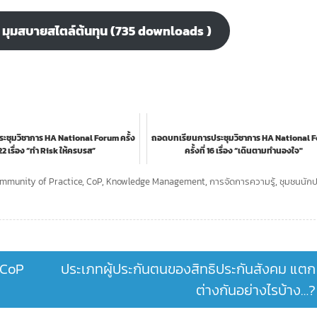
oP มุมสบายสไตล์ต้นทุน (735 downloads )
ะชุมวิชาการ HA National Forum ครั้ง
ถอดบทเรียนการประชุมวิชาการ HA National 
่ 22 เรื่อง “ทำ Risk ให้ครบรส”
ครั้งที่ 16 เรื่อง “เดินตามทำนองใจ"
mmunity of Practice
,
CoP
,
Knowledge Management
,
การจัดการความรู้
,
ชุมชนนักปฏ
บ CoP
ประเภทผู้ประกันตนของสิทธิประกันสังคม แตก
ต่างกันอย่างไรบ้าง…?