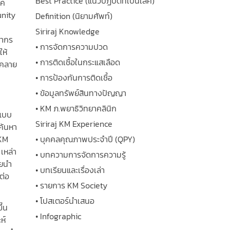
Best Practice (แนวปฏิบัติที่เป็นเลิศ)
ค์
unity
Definition (นิยามศัพท์)
Siriraj Knowledge
ลากร
• การจัดการความปวด
ให้
• การติดเชื้อในกระแสเลือด
นคลาย
• การป้องกันการติดเชื้อ
• ข้อมูลทรัพย์สินทางปัญญา
• KM ภ.พยาธิวิทยาคลินิก
นแบบ
Siriraj KM Experience
ค้นหา
 KM
• บุคคลคุณภาพประจำปี (QPY)
 เหล่า
• บทความการจัดการความรู้
ดยนำ
• บทเรียนและเรื่องเล่า
ต่อ
• รายการ KM Society
• โปสเตอร์นำเสนอ
ึ้น
• Infographic
ห์