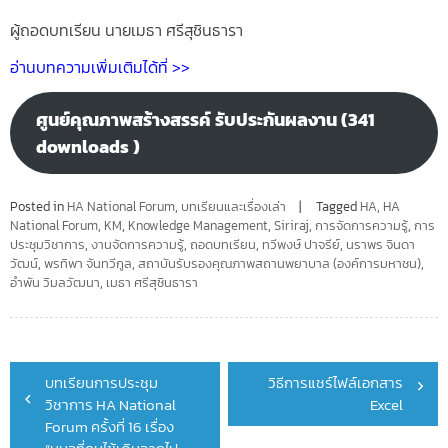
ผู้ถอดบทเรียน นายเมธา ศรีสุชินธารา
อ่านบทความเพิ่มเติมได้ที่ >>
ศูนย์คุณภาพสร้างสรรค์ รับประกันผลงาน (341
downloads )
Posted in
HA National Forum
,
บทเรียนและเรื่องเล่า
Tagged
HA
,
HA
National Forum
,
KM
,
Knowledge Management
,
Siriraj
,
การจัดการความรู้
,
การ
ประชุมวิชาการ
,
งานจัดการความรู้
,
ถอดบทเรียน
,
ทวีพงษ์ ปาจรีย์
,
นราพร จินดา
วัฒน์
,
พรทิพา จันทวีกูล
,
สถาบันรับรองคุณภาพสถานพยาบาล (องค์การมหาชน)
,
อำพัน วิมลวัฒนา
,
เมธา ศรีสุชินธารา
Post
บทเรียนการประชุม
วิธีการแชร์ไฟล์เอกสาร
navigation
วิชาการ HA National
Excel
Forum ครั้งที่ 16 เรื่อง