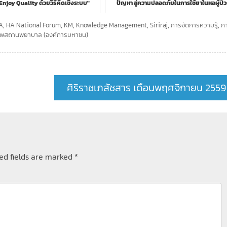
อง "Enjoy Quality ด้วยวิธีคิดเชิงระบบ"
ปัญหา สู่ความปลอดภัยในการใช้ยาในหอผู้ป่
A
,
HA National Forum
,
KM
,
Knowledge Management
,
Siriraj
,
การจัดการความรู้
,
ก
าพสถานพยาบาล (องค์การมหาชน)
ศิริราชเภสัชสาร เดือนพฤศจิกายน 2559
ed fields are marked
*