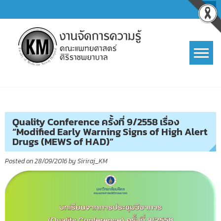
Skip
to
content
การจัดการความรู้ (KM)
SIRIRAJ Knowledge Management
Quality Conference ครั้งที่ 9/2558 เรื่อง
“Modified Early Warning Signs of High Alert
Drugs (MEWS of HAD)”
Posted on
28/09/2016
by
Siriraj_KM