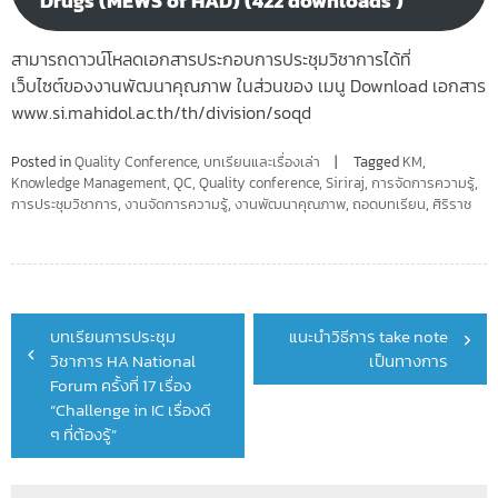
Drugs (MEWS of HAD) (422 downloads )
สามารถดาวน์โหลดเอกสารประกอบการประชุมวิชาการได้ที่
เว็บไซต์ของงานพัฒนาคุณภาพ ในส่วนของ เมนู Download เอกสาร
www.si.mahidol.ac.th/th/division/soqd
Posted in
Quality Conference
,
บทเรียนและเรื่องเล่า
Tagged
KM
,
Knowledge Management
,
QC
,
Quality conference
,
Siriraj
,
การจัดการความรู้
,
การประชุมวิชาการ
,
งานจัดการความรู้
,
งานพัฒนาคุณภาพ
,
ถอดบทเรียน
,
ศิริราช
Post
บทเรียนการประชุม
แนะนำวิธีการ take note
navigation
วิชาการ HA National
เป็นทางการ
Forum ครั้งที่ 17 เรื่อง
“Challenge in IC เรื่องดี
ๆ ที่ต้องรู้”