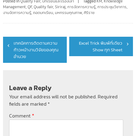
Posted in
Quality Fair
,
บทเรียนและเรื่องเล่า
Tagged
KM
,
Knowledge
Management
,
QF
,
Quality fair
,
Siriraj
,
การจัดการความรู้
,
การประชุมวิชาการ
,
งานจัดการความรู้
,
ถอดบทเรียน
,
มหกรรมคุณภาพ
,
ศิริราช
Post
เทคนิคการติดตามความ
Excel Trick พิมพ์ที่เดียว
navigation
ก้าวหน้างานวิจัยของคุณ
Show ทุก Sheet
อำนวย
Leave a Reply
Your email address will not be published.
Required
fields are marked
*
*
Comment