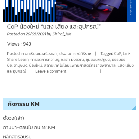
CoP น้องใหม่ “แสง เสียง และอุปกรณ์”
Posted on
29/05/2021
by
Siriraj_KM
Views : 943
Posted in
บทเรียนและเรื่องเล่า
,
ประสบการณ์ศิริราช
Tagged
CoP
,
Link
Share Learn
,
การจัดการความรู้
,
ชลิตา มิ่งขวัญ
,
ชุมชนนักปฏิบัติ
,
ธรรมธร
บัญชาบุษบง
,
น้องใหม่
,
สถานเทคโนโลยีแพทยศาสตร์ศิริราชพยาบาล
,
แสง เสียง
และอุปกรณ์
Leave a comment
กิจกรรม KM
ตั้งวง(เล่า)
ถามมา-ตอบไป กับ Mr.KM
หลักสูตรอบรม