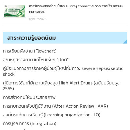
การรับรองสิทธิล่วงหน้าผ่าน Siriraj Connect สะดวก รวดเร็ว ลดระยะ
เวลารอคอย
09/07/2026
สาระความรู้ยอดนิยม
การเขียนผังงาน (Flowchart)
อุณหภูมิร่างกาย แค่ไหนเรียก “ปกติ”
คู่มือแนวทางการรักษาผู้ป่วยผู้ใหญ่ที่มีภาวะ severe sepsis/septic
shock
คู่มือการใช้ยาที่มีความเสี่ยงสูง High Alert Drugs (ฉบับปรับปรุง
2565)
การสร้างทีมให้มีประสิทธิภาพ
การทบทวนหลังปฎิบัติงาน (After Action Review : AAR)
องค์กรแห่งการเรียนรู้ (Learning organization : LO)
การบูรณาการ (Integration)