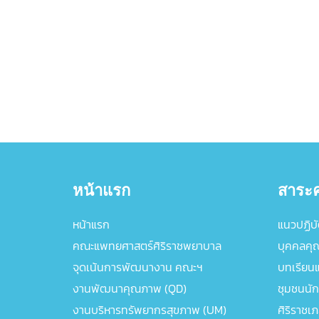
หน้าแรก
สาระค
หน้าแรก
แนวปฏิบัต
คณะแพทยศาสตร์ศิริราชพยาบาล
บุคคลคุ
จุดเน้นการพัฒนางาน คณะฯ
บทเรียนแล
งานพัฒนาคุณภาพ (QD)
ชุมชนนัก
งานบริหารทรัพยากรสุขภาพ (UM)
ศิริราชเ