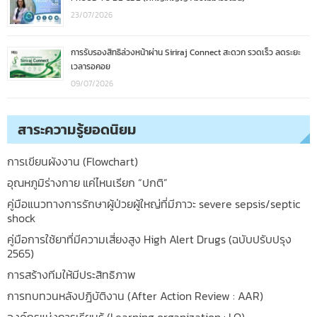
23/07/2026
การรับรองสิทธิล่วงหน้าผ่าน Siriraj Connect สะดวก รวดเร็ว ลดระยะ
เวลารอคอย
09/07/2026
สาระความรู้ยอดนิยม
การเขียนผังงาน (Flowchart)
อุณหภูมิร่างกาย แค่ไหนเรียก “ปกติ”
คู่มือแนวทางการรักษาผู้ป่วยผู้ใหญ่ที่มีภาวะ severe sepsis/septic
shock
คู่มือการใช้ยาที่มีความเสี่ยงสูง High Alert Drugs (ฉบับปรับปรุง
2565)
การสร้างทีมให้มีประสิทธิภาพ
การทบทวนหลังปฎิบัติงาน (After Action Review : AAR)
องค์กรแห่งการเรียนรู้ (Learning organization : LO)