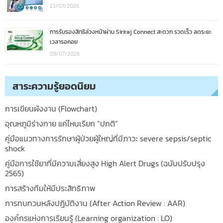
23/07/2026
การรับรองสิทธิล่วงหน้าผ่าน Siriraj Connect สะดวก รวดเร็ว ลดระยะ
เวลารอคอย
09/07/2026
สาระความรู้ยอดนิยม
การเขียนผังงาน (Flowchart)
อุณหภูมิร่างกาย แค่ไหนเรียก “ปกติ”
คู่มือแนวทางการรักษาผู้ป่วยผู้ใหญ่ที่มีภาวะ severe sepsis/septic
shock
คู่มือการใช้ยาที่มีความเสี่ยงสูง High Alert Drugs (ฉบับปรับปรุง
2565)
การสร้างทีมให้มีประสิทธิภาพ
การทบทวนหลังปฎิบัติงาน (After Action Review : AAR)
องค์กรแห่งการเรียนรู้ (Learning organization : LO)