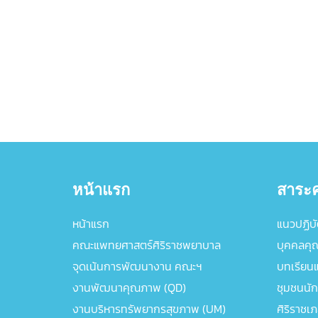
หน้าแรก
สาระค
หน้าแรก
แนวปฏิบัต
คณะแพทยศาสตร์ศิริราชพยาบาล
บุคคลคุ
จุดเน้นการพัฒนางาน คณะฯ
บทเรียนแล
งานพัฒนาคุณภาพ (QD)
ชุมชนนัก
งานบริหารทรัพยากรสุขภาพ (UM)
ศิริราชเ